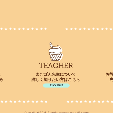
​TEACHER
て
まむぱん先生について
お
ら
​詳しく知りたい方はこちら
Click here
© by MUMPAN. Proudly created with
Wix.com