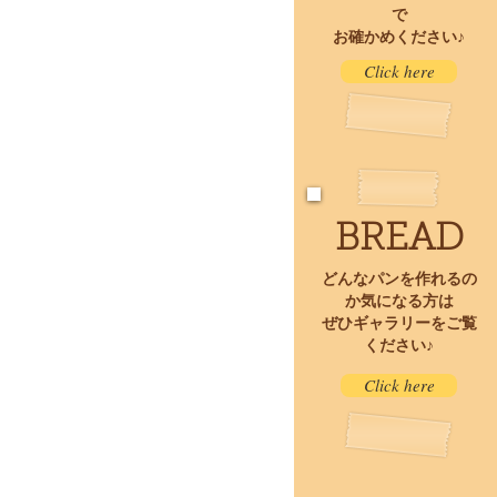
で
​お確かめください♪
Click here
BREAD
どんなパンを
作れるの
か
​気になる方は
ぜひギャラリーを
​ご覧
ください♪
Click here